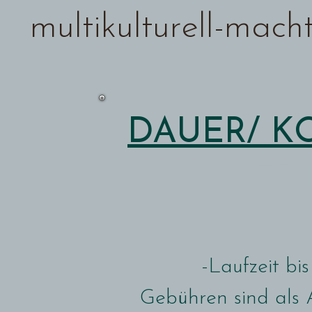
multikulturell-macht di
DAUER/ K
75 
Snacks
-Laufzeit bi
Gebühren sind als 