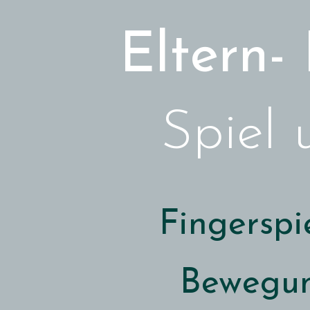
Eltern-
Spiel
Fingerspi
Bewegu