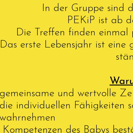
In der Gruppe sind d
PEKiP ist ab d
Die Treffen finden einmal
Das erste Lebensjahr ist eine
stä
War
gemeinsame und wertvolle Zei
die individuellen Fähigkeiten 
wahrnehmen
Kompetenzen des Babys bestä