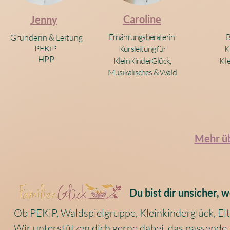
Caroline
Jenny
Ernährungsberaterin
B
Gründerin & Leitung
PEKiP
Kursleitung für
K
HPP
KleinKinderGlück,
Kl
Musikalisches & Wald
Mehr üb
Du bist dir
unsicher, w
Ob PEKiP, Waldspielgruppe, Kleinkinderglück, El
Wir unterstützen dich gerne dabei, das passende 