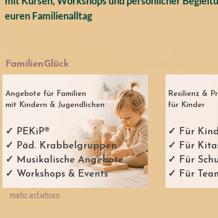
mit Kursen, Workshops und persönlicher Begleitun
euren Familienalltag
FamilienGlück
JENFAMIA
Angebote für Familien
Resilienz & P
mit Kindern & Jugendlichen
für Kinder
✓ PEKiP®
✓ Für Kin
✓ Päd. Krabbelgruppen
✓ Für Kita
✓ Musikalische Angebote
✓ Für Sch
✓ Workshops & Events
✓ Für Team
mehr erfahren
mehr erfahr